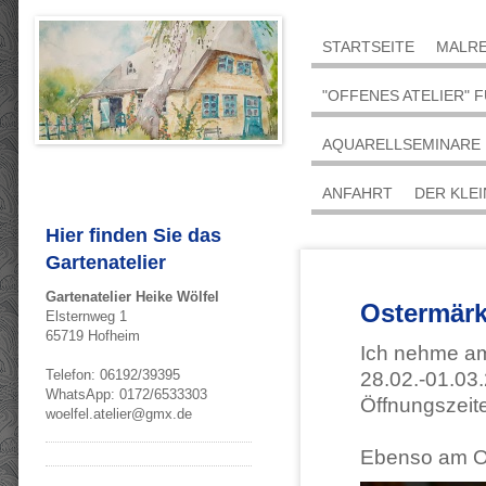
STARTSEITE
MALRE
"OFFENES ATELIER" 
AQUARELLSEMINARE
ANFAHRT
DER KLE
Hier finden Sie das
Gartenatelier
Gartenatelier Heike Wölfel
Ostermärk
Elsternweg 1
65719 Hofheim
Ich nehme am
Telefon: 06192/39395
28.02.-01.03.
WhatsApp: 0172/6533303
Öffnungszeit
woelfel.atelier@gmx.de
Ebenso am Ost