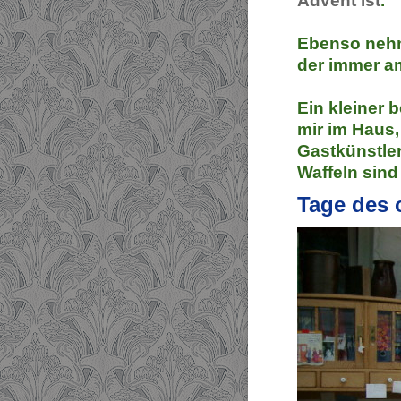
Advent ist
.
Ebenso nehm
der immer am
Ein kleiner 
mir im Haus,
Gastkünstler
Waffeln sind
Tage des o